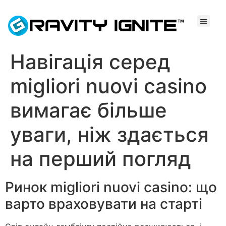
Навігація серед
migliori nuovi casino
вимагає більше
уваги, ніж здається
на перший погляд
Ринок migliori nuovi casino: що
варто враховувати на старті