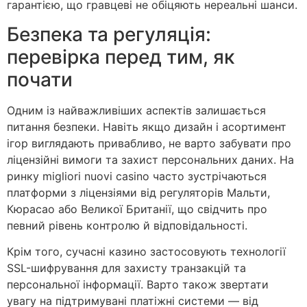
гарантією, що гравцеві не обіцяють нереальні шанси.
Безпека та регуляція:
перевірка перед тим, як
почати
Одним із найважливіших аспектів залишається
питання безпеки. Навіть якщо дизайн і асортимент
ігор виглядають привабливо, не варто забувати про
ліцензійні вимоги та захист персональних даних. На
ринку migliori nuovi casino часто зустрічаються
платформи з ліцензіями від регуляторів Мальти,
Кюрасао або Великої Британії, що свідчить про
певний рівень контролю й відповідальності.
Крім того, сучасні казино застосовують технології
SSL-шифрування для захисту транзакцій та
персональної інформації. Варто також звертати
увагу на підтримувані платіжні системи — від