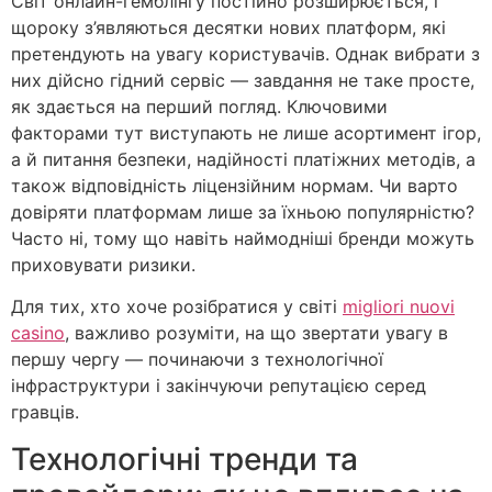
Світ онлайн-гемблінгу постійно розширюється, і
щороку з’являються десятки нових платформ, які
претендують на увагу користувачів. Однак вибрати з
них дійсно гідний сервіс — завдання не таке просте,
як здається на перший погляд. Ключовими
факторами тут виступають не лише асортимент ігор,
а й питання безпеки, надійності платіжних методів, а
також відповідність ліцензійним нормам. Чи варто
довіряти платформам лише за їхньою популярністю?
Часто ні, тому що навіть наймодніші бренди можуть
приховувати ризики.
Для тих, хто хоче розібратися у світі
migliori nuovi
casino
, важливо розуміти, на що звертати увагу в
першу чергу — починаючи з технологічної
інфраструктури і закінчуючи репутацією серед
гравців.
Технологічні тренди та