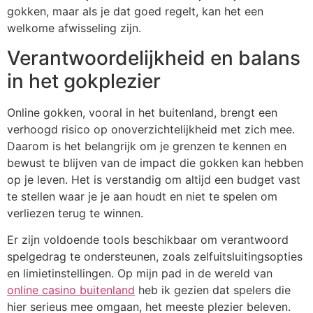
gokken, maar als je dat goed regelt, kan het een
welkome afwisseling zijn.
Verantwoordelijkheid en balans
in het gokplezier
Online gokken, vooral in het buitenland, brengt een
verhoogd risico op onoverzichtelijkheid met zich mee.
Daarom is het belangrijk om je grenzen te kennen en
bewust te blijven van de impact die gokken kan hebben
op je leven. Het is verstandig om altijd een budget vast
te stellen waar je je aan houdt en niet te spelen om
verliezen terug te winnen.
Er zijn voldoende tools beschikbaar om verantwoord
spelgedrag te ondersteunen, zoals zelfuitsluitingsopties
en limietinstellingen. Op mijn pad in de wereld van
online casino buitenland
heb ik gezien dat spelers die
hier serieus mee omgaan, het meeste plezier beleven.