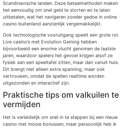
Scandinavische landen. Deze betaalmethoden maken
het eenvoudig om snel geld te storten en te laten
uitbetalen, wat het navigeren zonder gedoe in online
casino buitenland aanzienlijk vergemakkelijkt.
Ook technologische vooruitgang speelt een grote rol.
Live casino’s met Evolution Gaming hebben
bijvoorbeeld een enorme vlucht genomen de laatste
jaren, waardoor spelers het gevoel krijgen alsof ze
fysiek aan een speeltafel zitten, maar dan vanuit huis.
Dit brengt niet alleen extra spanning, maar ook
vertrouwen, omdat de spellen realtime worden
uitgezonden en interactief zijn.
Praktische tips om valkuilen te
vermijden
Het is verleidelijk om snel in te stappen bij een nieuw
casino met mooie bonussen, maar persoonlijk heb ik