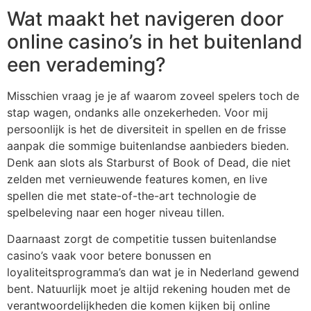
Wat maakt het navigeren door
online casino’s in het buitenland
een verademing?
Misschien vraag je je af waarom zoveel spelers toch de
stap wagen, ondanks alle onzekerheden. Voor mij
persoonlijk is het de diversiteit in spellen en de frisse
aanpak die sommige buitenlandse aanbieders bieden.
Denk aan slots als Starburst of Book of Dead, die niet
zelden met vernieuwende features komen, en live
spellen die met state-of-the-art technologie de
spelbeleving naar een hoger niveau tillen.
Daarnaast zorgt de competitie tussen buitenlandse
casino’s vaak voor betere bonussen en
loyaliteitsprogramma’s dan wat je in Nederland gewend
bent. Natuurlijk moet je altijd rekening houden met de
verantwoordelijkheden die komen kijken bij online